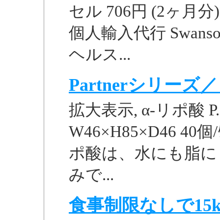
セル 706円 (2ヶ月分)
個人輸入代行 Swanson 
ヘルス...
Partnerシリー
拡大表示, α-リポ酸 P. 
W46×H85×D46 40個/ｹｰ
ポ酸は、水にも脂に
みで...
食事制限なしで15k