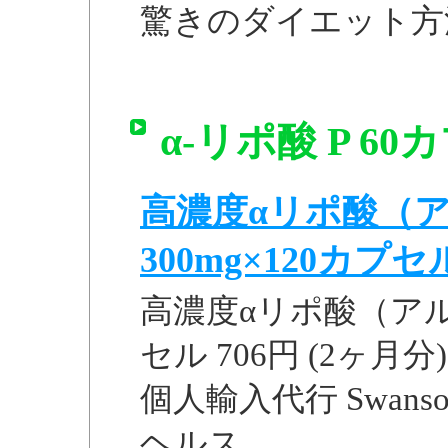
驚きのダイエット方
α-リポ酸 P 6
高濃度αリポ酸（
300mg×120カプセル 
高濃度αリポ酸（アルフ
セル 706円 (2ヶ月分)
個人輸入代行 Swanson 
ヘルス...