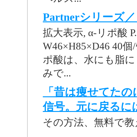
Partnerシリー
拡大表示, α-リポ酸 P. 
W46×H85×D46 40個/ｹｰ
ポ酸は、水にも脂に
みで...
「昔は痩せてたの
信号。元に戻るに
その方法、無料で教