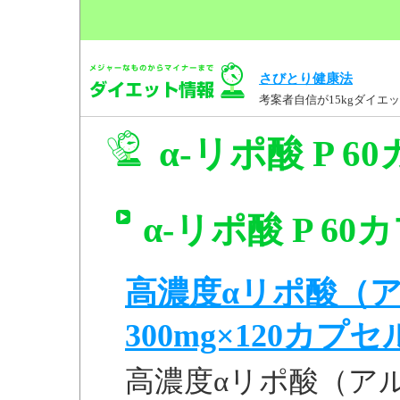
さびとり健康法
考案者自信が15kgダイ
α-リポ酸 P 
α-リポ酸 P 6
高濃度αリポ酸（
300mg×120カプセル 
高濃度αリポ酸（アルフ