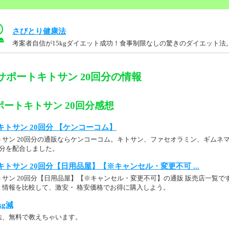
さびとり健康法
考案者自信が15kgダイエット成功！食事制限なしの驚きのダイエット法
サポートキトサン 20回分の情報
ートキトサン 20回分感想
トサン 20回分 【ケンコーコム】
トサン 20回分の通販ならケンコーコム。キトサン、ファセオラミン、ギムネ
成分を配合しました。
トサン 20回分【日用品屋】【※キャンセル・変更不可 ...
サン 20回分【日用品屋】【※キャンセル・変更不可】の通販 販売店一覧で
ミ情報を比較して、激安・ 格安価格でお得に購入しよう。
kg減
法、無料で教えちゃいます。