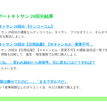
ートキトサン 20回分結果
トサン 20回分 【ケンコーコム】
トサン 20回分の通販ならケンコーコム。キトサン、ファセオラミン、ギムネ
成分を配合しました。
トサン 20回分【日用品屋】【※キャンセル・変更不可 ...
サン 20回分【日用品屋】【※キャンセル・変更不可】の通販 販売店一覧で
ミ情報を比較して、激安・ 格安価格でお得に購入しよう。
にね…」言われ始めたら赤信号。元に戻るにはどうすれば？
えちゃいます。
昔は痩せてたのに…」「まるでダルマだ」
か？食事制限なしのダイエット法、今だけ無料で教えます。