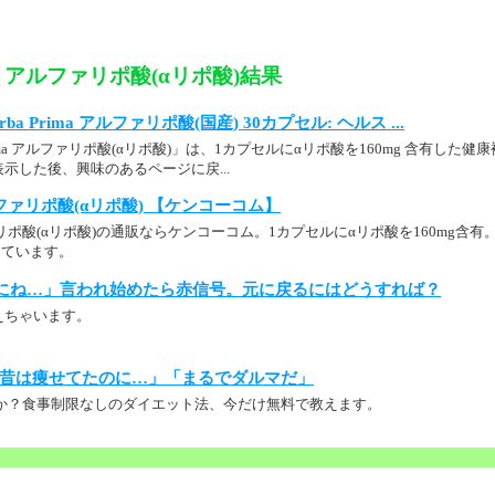
rima アルファリポ酸(αリポ酸)結果
 Yerba Prima アルファリポ酸(国産) 30カプセル: ヘルス ...
Prima アルファリポ酸(αリポ酸)」は、1カプセルにαリポ酸を160mg 含有した健康
示した後、興味のあるページに戻...
 アルファリポ酸(αリポ酸) 【ケンコーコム】
 アルファリポ酸(αリポ酸)の通販ならケンコーコム。1カプセルにαリポ酸を160mg含
しています。
にね…」言われ始めたら赤信号。元に戻るにはどうすれば？
えちゃいます。
昔は痩せてたのに…」「まるでダルマだ」
か？食事制限なしのダイエット法、今だけ無料で教えます。