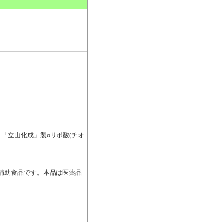
。
有。「立山化成」製αリポ酸(チオ
た健康補助食品です。本品は医薬品