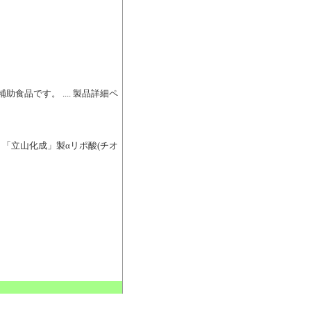
補助食品です。 .... 製品詳細ペ
有。「立山化成」製αリポ酸(チオ