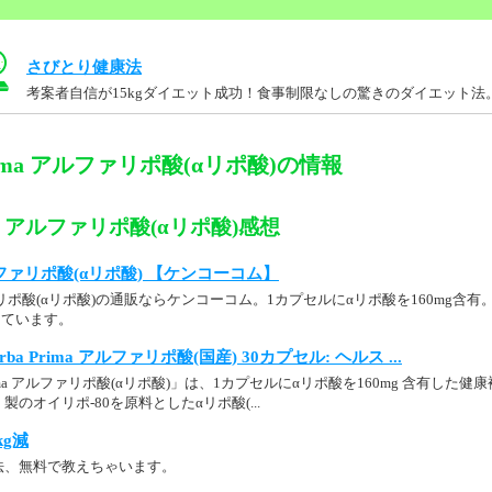
さびとり健康法
考案者自信が15kgダイエット成功！食事制限なしの驚きのダイエット法
Prima アルファリポ酸(αリポ酸)の情報
rima アルファリポ酸(αリポ酸)感想
 アルファリポ酸(αリポ酸) 【ケンコーコム】
 アルファリポ酸(αリポ酸)の通販ならケンコーコム。1カプセルにαリポ酸を160mg含
しています。
 Yerba Prima アルファリポ酸(国産) 30カプセル: ヘルス ...
 Prima アルファリポ酸(αリポ酸)」は、1カプセルにαリポ酸を160mg 含有し
のオイリポ-80を原料としたαリポ酸(...
kg減
法、無料で教えちゃいます。