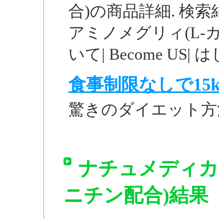
合)の商品詳細. 検
アミノメグリィ(L-カ
いて| Become US|
食事制限なしで15k
驚きのダイエット方
ナチュメディカ 
ニチン配合)結果