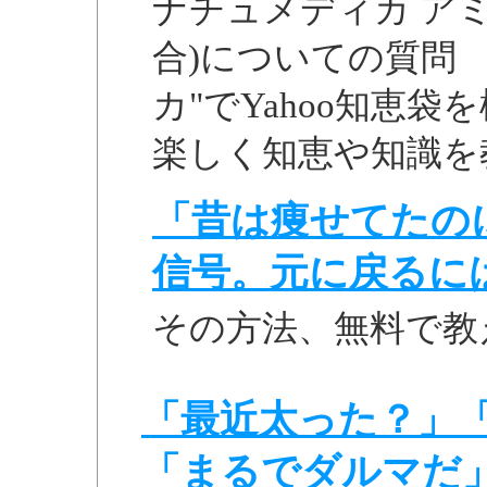
ナチュメディカ アミ
合)についての質問 
カ"でYahoo知恵袋
楽しく知恵や知識を教
「昔は痩せてたの
信号。元に戻るに
その方法、無料で教
「最近太った？」
「まるでダルマだ