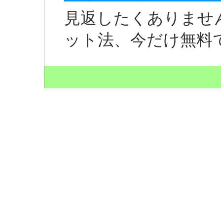
見返したくありませ
ット法、今だけ無料