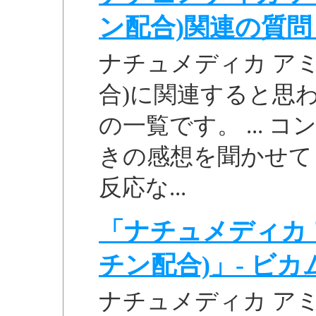
ン配合)関連の質問 ケ
ナチュメディカ アミ
合)に関連すると思わ
の一覧です。 ...
きの感想を聞かせて
反応な...
「ナチュメディカ 
チン配合)」- ビカ
ナチュメディカ アミ