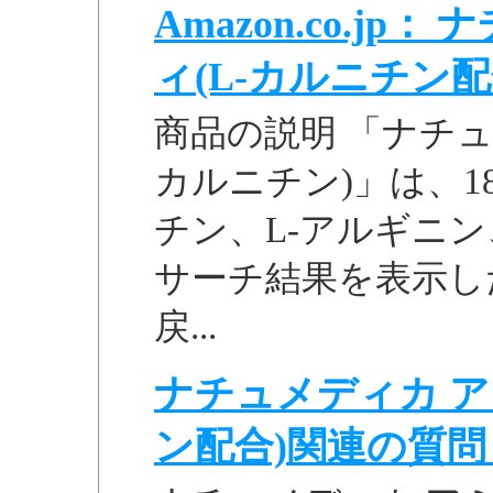
Amazon.co.j
ィ(L-カルニチン配合 
商品の説明 「ナチュ
カルニチン)」は、1
チン、L-アルギニン、
サーチ結果を表示し
戻...
ナチュメディカ ア
ン配合)関連の質問 ケ