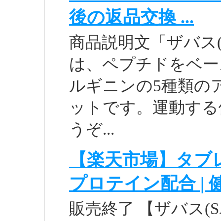
後の返品交換 ...
商品説明文「ザバス(SA
は、ペプチドをベー
ルギニンの5種類の
ットです。運動する
うぞ...
【楽天市場】タブレ
プロテイン配合 | 健康
販売終了 【ザバス(