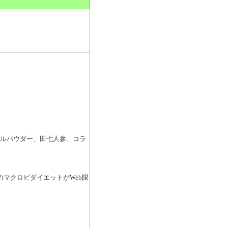
。
性パールパウダー、田七人参、コラ
> 噂のマクロビダイエットがWeb限