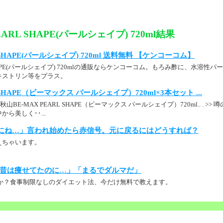
EARL SHAPE(パールシェイプ) 720ml結果
L SHAPE(パールシェイプ) 720ml 送料無料 【ケンコーコム】
L SHAPE(パールシェイプ) 720mlの通販ならケンコーコム。もろみ酢に、水溶
キストリン等をプラス。
L SHAPE（ビーマックス パールシェイプ）720ml×3本セット ...
秋山BE-MAX PEARL SHAPE（ビーマックス パールシェイプ）720ml.. . >
ら美しく･･...
にね…」言われ始めたら赤信号。元に戻るにはどうすれば？
えちゃいます。
昔は痩せてたのに…」「まるでダルマだ」
か？食事制限なしのダイエット法、今だけ無料で教えます。