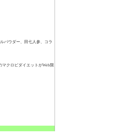
性パールパウダー、田七人参、コラ
> 噂のマクロビダイエットがWeb限