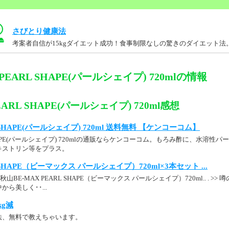
さびとり健康法
考案者自信が15kgダイエット成功！食事制限なしの驚きのダイエット法
 PEARL SHAPE(パールシェイプ) 720mlの情報
EARL SHAPE(パールシェイプ) 720ml感想
L SHAPE(パールシェイプ) 720ml 送料無料 【ケンコーコム】
L SHAPE(パールシェイプ) 720mlの通販ならケンコーコム。もろみ酢に、水溶
キストリン等をプラス。
L SHAPE（ビーマックス パールシェイプ）720ml×3本セット ...
秋山BE-MAX PEARL SHAPE（ビーマックス パールシェイプ）720ml.. . >
ら美しく･･...
kg減
法、無料で教えちゃいます。