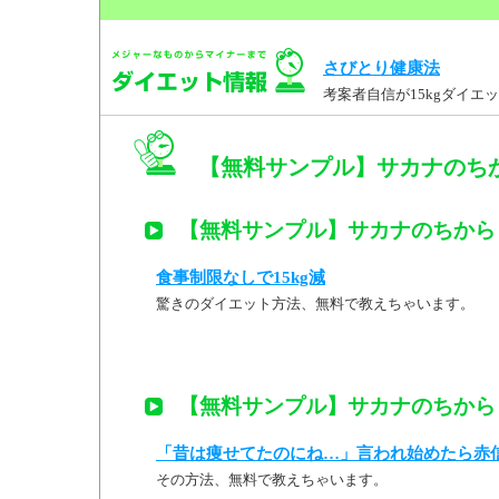
さびとり健康法
考案者自信が15kgダイ
【無料サンプル】サカナのちから
【無料サンプル】サカナのちから 
食事制限なしで15kg減
驚きのダイエット方法、無料で教えちゃいます。
【無料サンプル】サカナのちから 
「昔は痩せてたのにね…」言われ始めたら赤
その方法、無料で教えちゃいます。