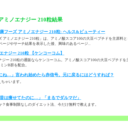
アミノエナジー 210粒結果
p： 健康フーズ アミノエナジー 210粒: ヘルス&ビューティー
ズ アミノエナジー 210粒」は、アミノ酸スコア100の大豆ペプチドを主原料
品詳細ページやサーチ結果を表示した後、興味のあるページ...
エナジー 210粒 【ケンコーコム】
ナジー 210粒の通販ならケンコーコム。アミノ酸スコア100の大豆ペプチド
タミンB群を配合。
にね…」言われ始めたら赤信号。元に戻るにはどうすれば？
えちゃいます。
昔は痩せてたのに…」「まるでダルマだ」
か？食事制限なしのダイエット法、今だけ無料で教えます。