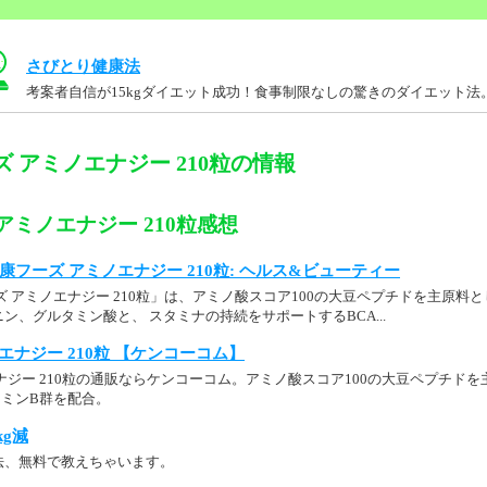
さびとり健康法
考案者自信が15kgダイエット成功！食事制限なしの驚きのダイエット法
 アミノエナジー 210粒の情報
アミノエナジー 210粒感想
p： 健康フーズ アミノエナジー 210粒: ヘルス&ビューティー
ズ アミノエナジー 210粒」は、アミノ酸スコア100の大豆ペプチドを主原料
ン、グルタミン酸と、 スタミナの持続をサポートするBCA...
エナジー 210粒 【ケンコーコム】
ナジー 210粒の通販ならケンコーコム。アミノ酸スコア100の大豆ペプチド
タミンB群を配合。
kg減
法、無料で教えちゃいます。