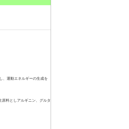
。
とし、運動エネルギーの生成を
を主原料としアルギニン、グルタ