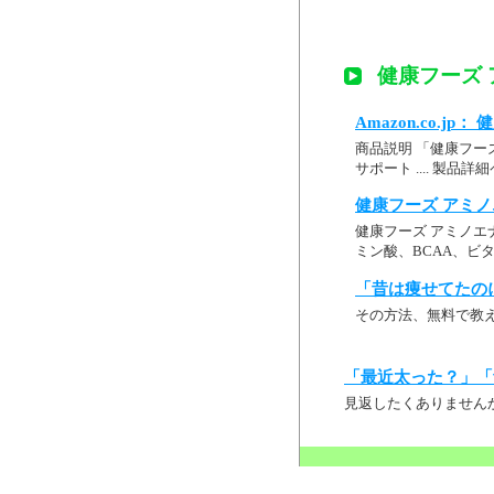
健康フーズ 
Amazon.co.j
商品説明 「健康フー
サポート .... 製
健康フーズ アミノ
健康フーズ アミノエ
ミン酸、BCAA、ビ
「昔は痩せてたの
その方法、無料で教
「最近太った？」「
見返したくありません