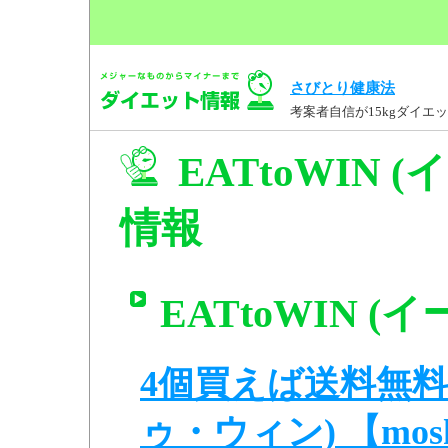
さびとり健康法
考案者自信が15kgダイ
EATtoWIN
情報
EATtoWIN 
4個買えば送料無料! 
ゥ・ウィン) 【moshi