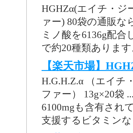
HGHZα(エイチ・
ァー) 80袋の通販
ミノ酸を6136g配合
で約20種類あります。
【楽天市場】HGH
H.G.H.Z.α （
ファー） 13g×20袋 
6100mgも含有さ
支援するビタミンなど