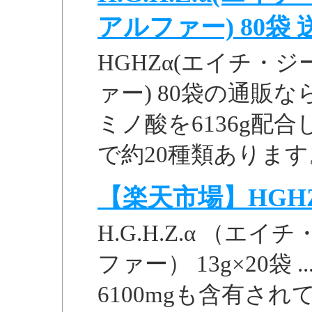
アルファー) 80袋 送
HGHZα(エイチ・
ァー) 80袋の通販
ミノ酸を6136g配合
で約20種類あります。
【楽天市場】HGH
H.G.H.Z.α （
ファー） 13g×20袋 
6100mgも含有さ