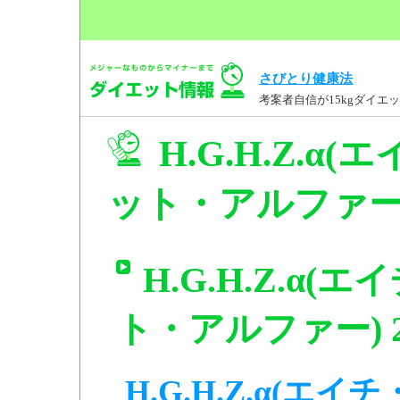
さびとり健康法
考案者自信が15kgダイ
H.G.H.Z.
ット・アルファー)
H.G.H.Z.α
ト・アルファー) 
H.G.H.Z.α(