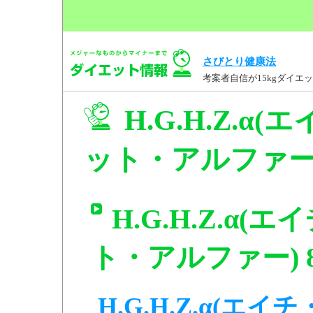
さびとり健康法
考案者自信が15kgダイ
H.G.H.Z.
ット・アルファー)
H.G.H.Z.α
ト・アルファー) 
H.G.H.Z.α(