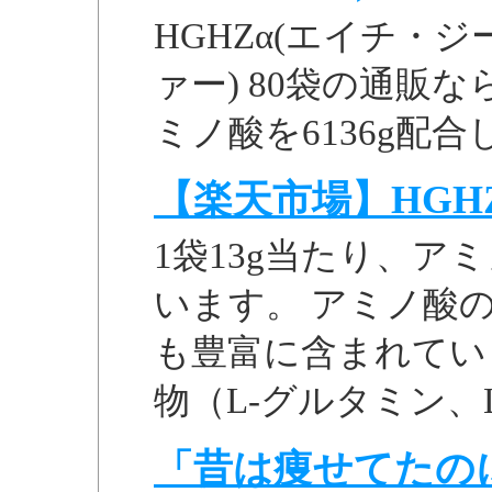
HGHZα(エイチ・
ァー) 80袋の通販
ミノ酸を6136g配
【楽天市場】HGH
1袋13g当たり、アミ
います。 アミノ酸
も豊富に含まれてい
物（L-グルタミン、L- ア
「昔は痩せてたの