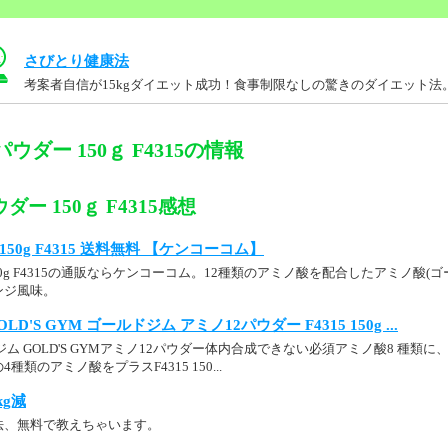
さびとり健康法
考案者自信が15kgダイエット成功！食事制限なしの驚きのダイエット法
ウダー 150ｇ F4315の情報
ダー 150ｇ F4315感想
150g F4315 送料無料 【ケンコーコム】
50g F4315の通販ならケンコーコム。12種類のアミノ酸を配合したアミノ酸(
ンジ風味。
 GOLD'S GYM ゴールドジム アミノ12パウダー F4315 150g ...
ム GOLD'S GYMアミノ12パウダー体内合成できない必須アミノ酸8 種類
類のアミノ酸をプラスF4315 150...
kg減
法、無料で教えちゃいます。