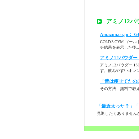
アミノ12パウ
Amazon.co.jp：
GOLD'S GYM ゴー
チ結果を表示した後...
アミノ12パウダー 
アミノ12パウダー 1
す。飲みやすいオレ
「昔は痩せてたの
その方法、無料で教
「最近太った？」「
見返したくありません