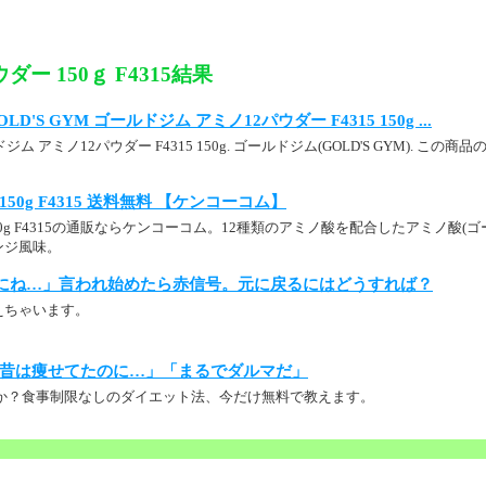
ダー 150ｇ F4315結果
 GOLD'S GYM ゴールドジム アミノ12パウダー F4315 150g ...
ルドジム アミノ12パウダー F4315 150g. ゴールドジム(GOLD'S GYM). この商
150g F4315 送料無料 【ケンコーコム】
50g F4315の通販ならケンコーコム。12種類のアミノ酸を配合したアミノ酸(
ンジ風味。
にね…」言われ始めたら赤信号。元に戻るにはどうすれば？
えちゃいます。
昔は痩せてたのに…」「まるでダルマだ」
か？食事制限なしのダイエット法、今だけ無料で教えます。