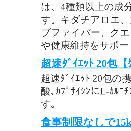
は、4種類以上の成
す。キダチアロエ、
ブファイバー、クエ
や健康維持をサポート.
超速ﾀﾞｲｴｯﾄ 20包【
超速ﾀﾞｲｴｯﾄ 20包の
酸､ｶﾌﾟｻｲｼﾝにL-ｶ
す｡
食事制限なしで15k