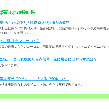
茶 3g*20袋結果
： 本場 あしたば茶 3g*20袋 (2入り): 食品&飲料
 本場 あしたば茶 3g*20袋 (2入り): 食品&飲料. ... 製品詳細ページやサーチ
てはここを参照して...
g*20袋 【ケンコーコム】
g*20袋の通販ならケンコーコム。明日葉に発酵ドクダミ・ハトムギ・ ベニバ
。
にね…」言われ始めたら赤信号。元に戻るにはどうすれば？
えちゃいます。
昔は痩せてたのに…」「まるでダルマだ」
か？食事制限なしのダイエット法、今だけ無料で教えます。