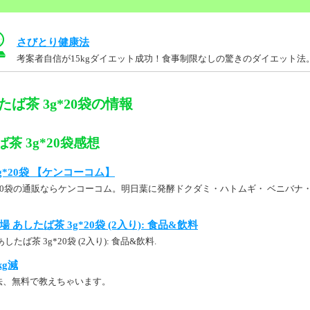
さびとり健康法
考案者自信が15kgダイエット成功！食事制限なしの驚きのダイエット法
たば茶 3g*20袋の情報
茶 3g*20袋感想
g*20袋 【ケンコーコム】
g*20袋の通販ならケンコーコム。明日葉に発酵ドクダミ・ハトムギ・ ベニバ
。
： 本場 あしたば茶 3g*20袋 (2入り): 食品&飲料
場 あしたば茶 3g*20袋 (2入り): 食品&飲料.
kg減
法、無料で教えちゃいます。