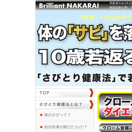
考案者NAKAR
体質改善を通し
体のさびって？
自分自身が錆びたらけ!？