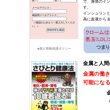
姓：
名：
で、身体のイン
す。
メールアドレス：
インシュリン
確認用メールアドレス：
為に血液から 
（↑確認のためもう一度入力してくださ
い。）
●個人情報保護ポリシー
金属と人間
金属の働
可能にな