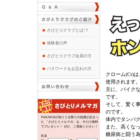
さびとりクラブとは!？
体験者の声
さびとりクラブ会員の方
パスワードをお忘れの方
クローム(Cr
使用されます
主に、バイクな
です。
そして、驚く事
のです。
NAKARAIが知りうる限りの知識が詰まっ
体内でタンパ
た 「さびとりメルマガ」を、今だけ無料
また、高くな
でプレゼント！ ぜひ、ご登録ください！
糖尿病と闘う
氏名